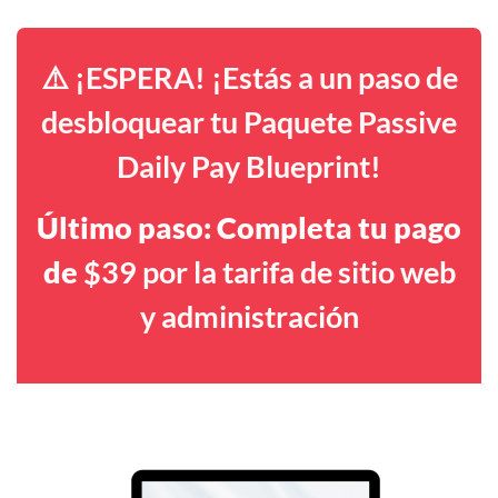
⚠️ ¡ESPERA! ¡Estás a un paso de
desbloquear tu Paquete Passive
Daily Pay Blueprint!
Último paso: Completa tu pago
de
$39 por la tarifa de sitio web
y administración