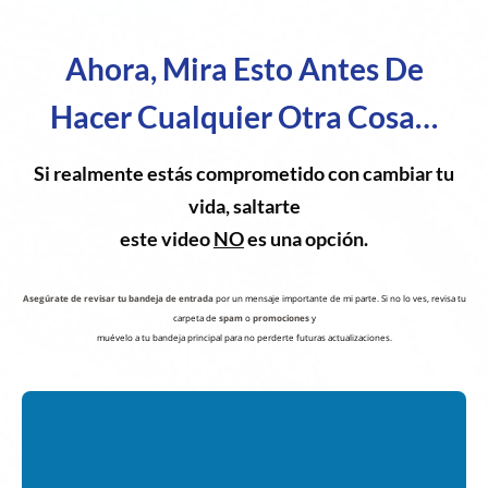
Ahora, Mira Esto Antes De
Hacer Cualquier Otra Cosa…
Si realmente estás comprometido con cambiar tu
vida, saltarte
este video
NO
es una opción.
Asegúrate de revisar tu bandeja de entrada
por un mensaje importante de mi parte. Si no lo ves, revisa tu
carpeta de
spam
o
promociones
y
muévelo a tu bandeja principal para no perderte futuras actualizaciones.