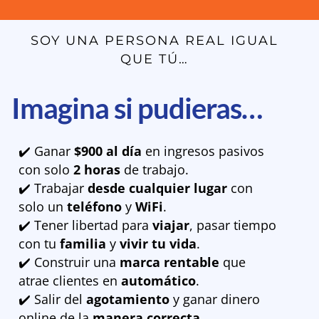
SOY UNA PERSONA REAL IGUAL
QUE TÚ…
Imagina si pudieras…
✔️ Ganar
$900 al día
en ingresos pasivos
con solo
2 horas
de trabajo.
✔️ Trabajar
desde cualquier lugar
con
solo un
teléfono
y
WiFi
.
✔️ Tener libertad para
viajar
, pasar tiempo
con tu
familia
y
vivir tu vida
.
✔️ Construir una
marca rentable
que
atrae clientes en
automático
.
✔️ Salir del
agotamiento
y ganar dinero
online de la
manera correcta
.