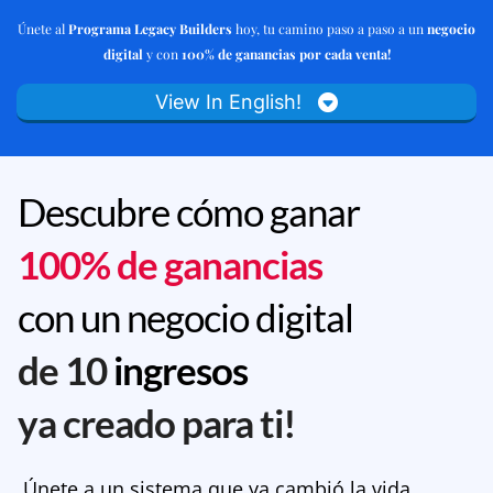
Únete al
Programa Legacy Builders
hoy, tu camino paso a paso a un
negocio
digital
y con
100% de ganancias por cada venta!
View In English!
Descubre cómo ganar
100% de ganancias
con un negocio digital
de 10
ingresos
ya creado para ti!
Únete a un sistema que ya cambió la vida